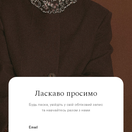
Ласкаво просимо
Будь ласка, увійдіть у свій обліковий запис
та навчайтесь разом з нами
Email